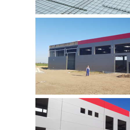
Toplotna podstanica Th
nje metala,
Izvedeni radovi:
Trenutno izv