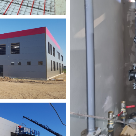
ermowool Šid
odimo radove: