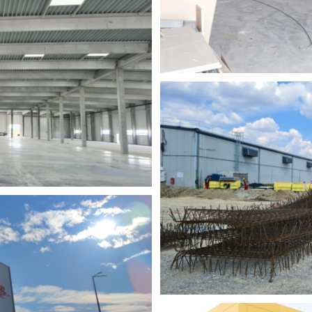
Maglić
no izvodimo radove: