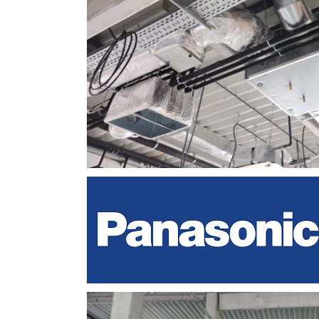
Stop shop SM faza 2 ventilacij
Currently we perform works:
Trenut