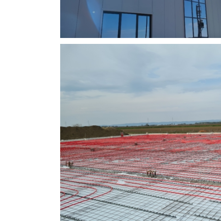
Thermowoo
Currently we perform works:
Izvedeni radovi:
Perform
 proizvodnih