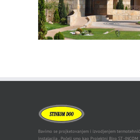
Bavimo se projketovanjem i izvodjenjem termotehnič
instalacija . Počeli smo kao Projektni Biro ST -INCOM