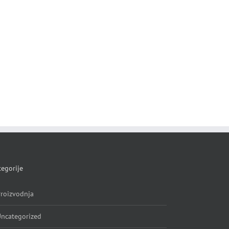
egorije
roizvodnja
ncategorized