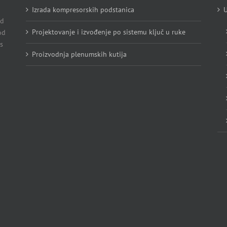
Izrada kompresorskih podstanica
U
Od
Projektovanje i izvođenje po sistemu ključ u ruke
od
s
Proizvodnja plenumskih kutija