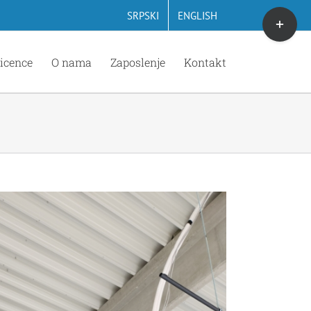
Toggle
SRPSKI
ENGLISH
Sliding
Bar
icence
O nama
Zaposlenje
Kontakt
Area