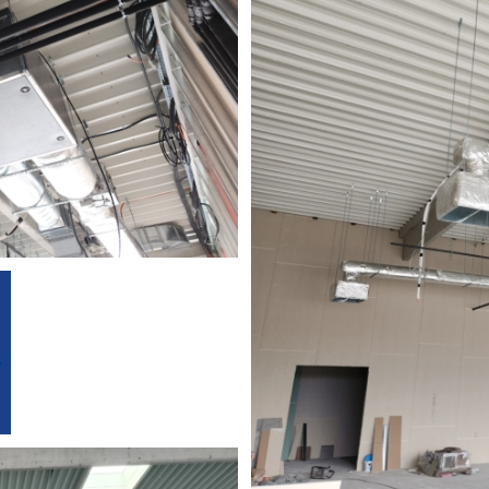
a i klimatizacija
no izvodimo radove: