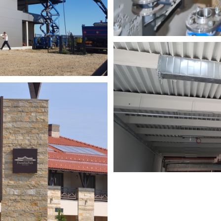
0.000 m2
dove: