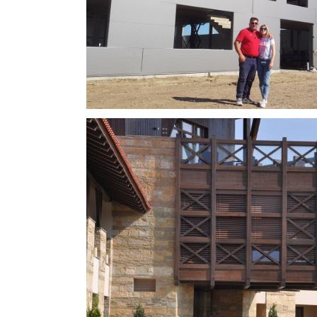
TC Aman Novi Sad 1
Trenutno izvodimo ra