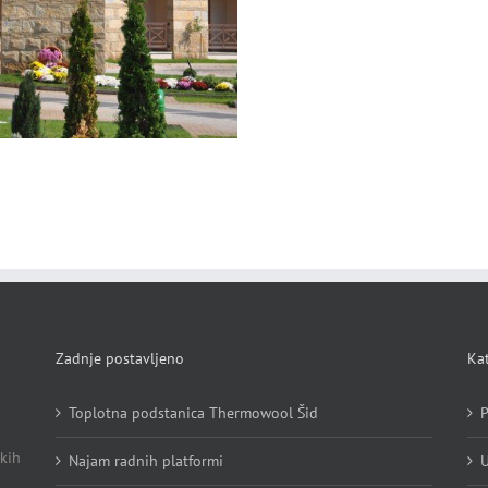
Zadnje postavljeno
Kat
Toplotna podstanica Thermowool Šid
P
kih
Najam radnih platformi
U