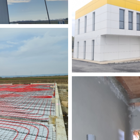
l
ed works:
Trenutno izvodimo radove: