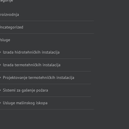
egorije
roizvodnja
ncategorized
sluge
Izrada hidrotehničkih instalacija
Izrada termotehničkih instalacija
Projektovanje termotehničkih instalacija
Sistemi za gašenje požara
Usluge mašinskog iskopa