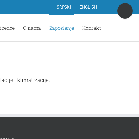
Toggle
SRPSKI
ENGLISH
Sliding
Bar
icence
O nama
Zaposlenje
Kontakt
Area
cije i klimatizacije.