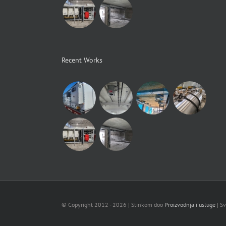
Recent Works
© Copyright 2012 -
2026 | Stinkom doo
Proizvodnja i usluge
| S