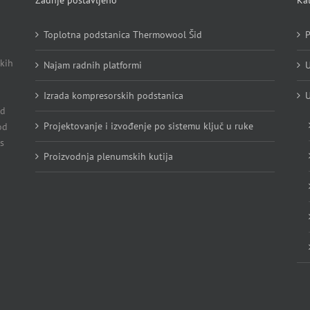
Zadnje postavljeno
Kat
Toplotna podstanica Thermowool Šid
P
kih
Najam radnih platformi
U
Izrada kompresorskih podstanica
U
Od
Projektovanje i izvođenje po sistemu ključ u ruke
od
s
Proizvodnja plenumskih kutija