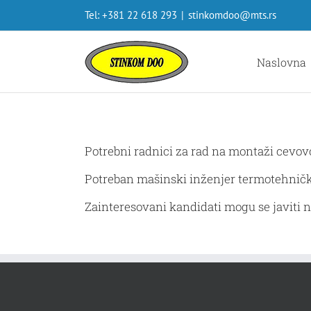
Skip
Tel: +381 22 618 293
|
stinkomdoo@mts.rs
to
content
Naslovna
Potrebni radnici za rad na montaži cevovo
Potreban mašinski inženjer termotehničke s
Zainteresovani kandidati mogu se javiti n