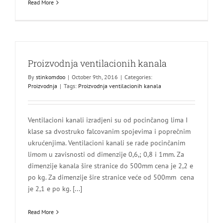
Read More
Proizvodnja ventilacionih kanala
By
stinkomdoo
|
October 9th, 2016
|
Categories:
Proizvodnja
|
Tags:
Proizvodnja ventilacionih kanala
Ventilacioni kanali izradjeni su od pocinčanog lima I
klase sa dvostruko falcovanim spojevima i poprečnim
ukrućenjima. Ventilacioni kanali se rade pocinčanim
limom u zavisnosti od dimenzije 0,6,; 0,8 i 1mm. Za
dimenzije kanala šire stranice do 500mm cena je 2,2 e
po kg. Za dimenzije šire stranice veće od 500mm cena
je 2,1 e po kg. [...]
Read More