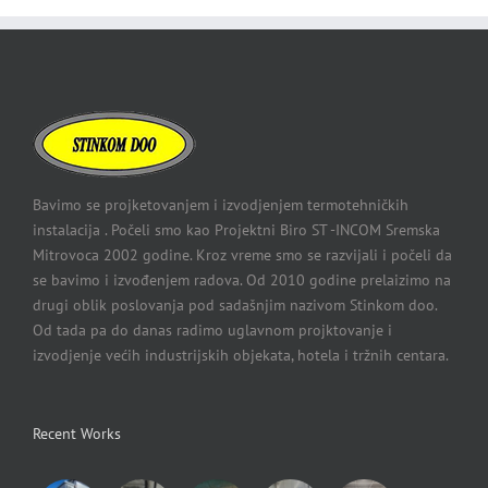
Bavimo se projketovanjem i izvodjenjem termotehničkih
instalacija . Počeli smo kao Projektni Biro ST -INCOM Sremska
Mitrovoca 2002 godine. Kroz vreme smo se razvijali i počeli da
se bavimo i izvođenjem radova. Od 2010 godine prelaizimo na
drugi oblik poslovanja pod sadašnjim nazivom Stinkom doo.
Od tada pa do danas radimo uglavnom projktovanje i
izvodjenje većih industrijskih objekata, hotela i tržnih centara.
Recent Works