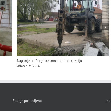
anje bunara toplotnih pumpi
Najam radnih
r 4th, 2016
March 27th, 201
Zadnje postavljeno
Kat