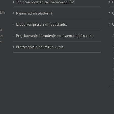
Toplotna podstanica Thermowool Šid
P
kih
Najam radnih platformi
U
Izrada kompresorskih podstanica
U
Od
Projektovanje i izvođenje po sistemu ključ u ruke
od
s
Proizvodnja plenumskih kutija