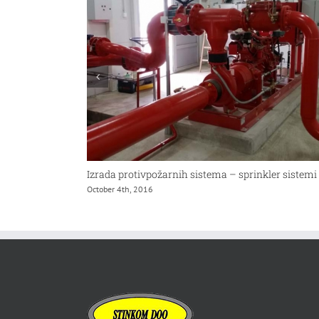
Lupanje i rušenje betonskih konstrukcija
Oprem
October 4th, 2016
Octobe