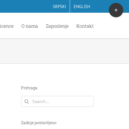
Toggle
SRPSKI
ENGLISH
Sliding
Bar
icence
O nama
Zaposlenje
Kontakt
Area
Pretraga
Search
for:
Zadnje postavljeno