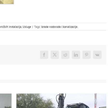
hničkih instalacija
,
Usluge
|
Tags:
Izrada vodovoda i kanalizacije.
Facebook
Twitter
Reddit
LinkedIn
Pinterest
Vk