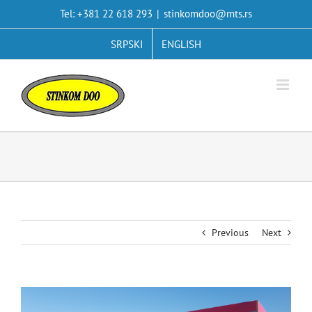
Skip
Tel: +381 22 618 293
|
stinkomdoo@mts.rs
to
content
SRPSKI
ENGLISH
Previous
Next
View
Larger