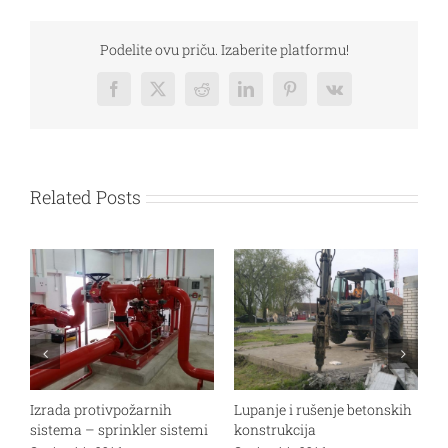
Podelite ovu priču. Izaberite platformu!
Facebook
Twitter
Reddit
LinkedIn
Pinterest
Vk
Related Posts
Izrada protivpožarnih
Lupanje i rušenje betonskih
O
sistema – sprinkler sistemi
konstrukcija
t