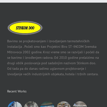
Bavimo se projketovanjem i izvodjenjem termotehničkih
instalacija . Počeli smo kao Projektni Biro ST -INCOM Sremska
Mitrovoca 2002 godine. Kroz vreme smo se razvijali i počeli da
se bavimo i izvođenjem radova. Od 2010 godine prelaizimo na
drugi oblik poslovanja pod sadašnjim nazivom Stinkom doo.
Od tada pa do danas radimo uglavnom projktovanje i
izvodjenje većih industrijskih objekata, hotela i tržnih centara.
Recent Works