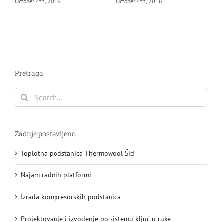
October 4th, 2016
October 4th, 2016
O
Pretraga
Search
for:
Zadnje postavljeno
Toplotna podstanica Thermowool Šid
Najam radnih platformi
Izrada kompresorskih podstanica
Projektovanje i izvođenje po sistemu ključ u ruke