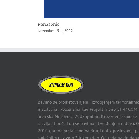
Panasonic
November 15th, 2022
Bavimo se projketovanjem i izvodjenjem termotehnič
instalacija . Počeli smo kao Projektni Biro ST -INCOM
Sremska Mitrovoca 2002 godine. Kroz vreme smo se
razvijali i počeli da se bavimo i izvođenjem radova. 
2010 godine prelaizimo na drugi oblik poslovanja p
sadašnjim nazivom Stinkom doo. Od tada pa do dana