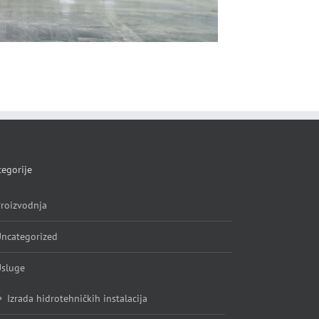
MARBO-PEPSIKO
May 19th, 2022
egorije
roizvodnja
ncategorized
sluge
Izrada hidrotehničkih instalacija