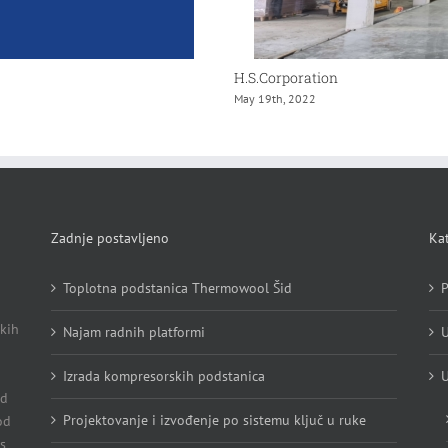
H.S.Corporation
May 19th, 2022
Zadnje postavljeno
Kat
Toplotna podstanica Thermowool Šid
P
kih
Najam radnih platformi
U
Izrada kompresorskih podstanica
U
Od
Projektovanje i izvođenje po sistemu ključ u ruke
od
s