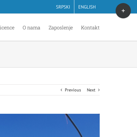
Toggle
SRPSKI
ENGLISH
Sliding
Bar
icence
O nama
Zaposlenje
Kontakt
Area
Previous
Next