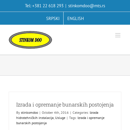
Skip
Tel: +381 22 618 293
|
stinkomdoo@mts.rs
to
content
SRPSKI
ENGLISH
Izrada i opremanje bunarskih postojenja
By
stinkomdoo
|
October 4th, 2016
|
Categories:
Izrada
hidrotehničkih instalacija
,
Usluge
|
Tags:
Izrada i opremanje
bunarskih postojenja