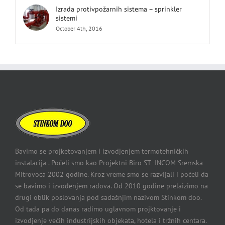
Izrada protivpožarnih sistema – sprinkler
sistemi
October 4th, 2016
Bavimo se projketovanjem i izvodjenjem termotehničkih
instalacija . Počeli smo kao Projektni Biro ST -INCOM Sremska
Mitrovoca 2002 godine. Kroz vreme smo se razvijali i počeli da
se bavimo i izvođenjem radova. Od 2010 godine prelaizimo na
drugi oblik poslovanja pod sadašnjim nazivom Stinkom doo.
Od tada pa do danas radimo uglavnom projktovanje i
izvodjenje većih industrijskih objekata, hotela i tržnih centara.