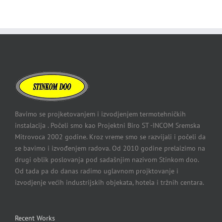
Bavimo se projketovanjem i izvodjenjem termotehničkih
instalacija . Počeli smo kao Projektni Biro ST -INCOM Sremska
Mitrovoca 2002 godine. Kroz vreme smo se razvijali i počeli da
se bavimo i izvođenjem radova. Od 2010 godine prelaizimo na
drugi oblik poslovanja pod sadašnjim nazivom Stinkom doo.
Od tada pa do danas radimo uglavnom projktovanje i
izvodjenje većih industrijskih objekata, hotela i tržnih centara.
Recent Works