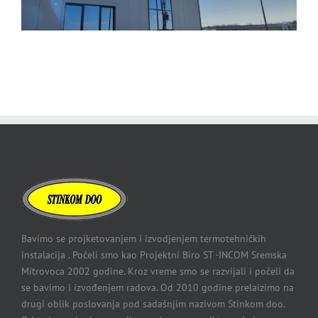
Bavimo se projketovanjem i izvodjenjem termotehničkih
instalacija . Počeli smo kao Projektni Biro ST -INCOM Sremska
Mitrovoca 2002 godine. Kroz vreme smo se razvijali i počeli da
se bavimo i izvođenjem radova. Od 2010 godine prelaizimo na
drugi oblik poslovanja pod sadašnjim nazivom Stinkom doo.