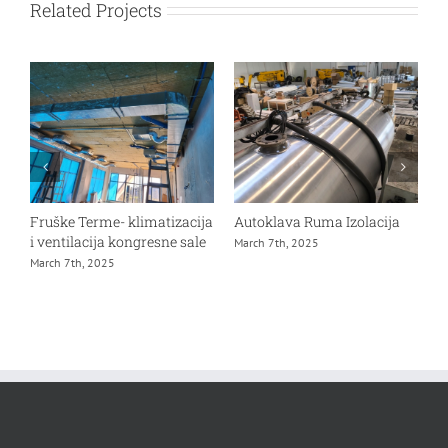
Related Projects
Fruške Terme- klimatizacija
Autoklava Ruma Izolacija
G
i ventilacija kongresne sale
M
March 7th, 2025
March 7th, 2025
D