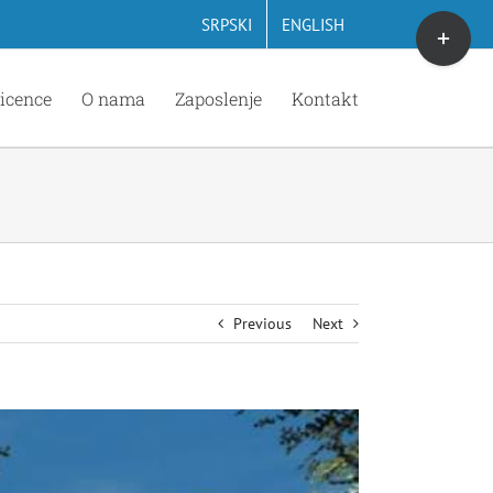
Toggle
SRPSKI
ENGLISH
Sliding
Bar
icence
O nama
Zaposlenje
Kontakt
Area
Previous
Next