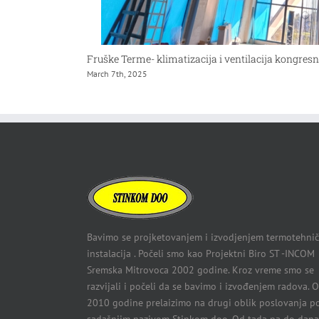
 stanice i
Fruške Terme- klimatizacija i ventilacija kongresn
March 7th, 2025
Bavimo se projketovanjem i izvodjenjem termotehnič
instalacija . Počeli smo kao Projektni Biro ST -INCOM
Sremska Mitrovoca 2002 godine. Kroz vreme smo se
razvijali i počeli da se bavimo i izvođenjem radova. 
2010 godine prelaizimo na drugi oblik poslovanja p