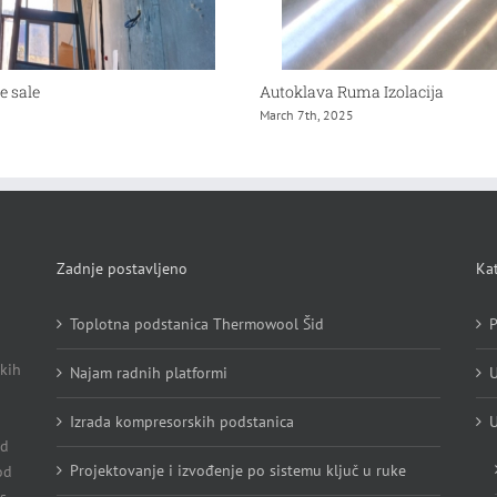
e sale
Autoklava Ruma Izolacija
March 7th, 2025
Zadnje postavljeno
Kat
Toplotna podstanica Thermowool Šid
P
kih
Najam radnih platformi
U
Izrada kompresorskih podstanica
U
Od
Projektovanje i izvođenje po sistemu ključ u ruke
od