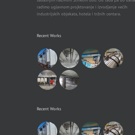
sadašnjim nazivom Stinkom doo. Od tada pa do dana
radimo uglavnom projktovanje i izvodjenje većih
industrijskih objekata, hotela i tržnih centara.
Recent Works
Recent Works