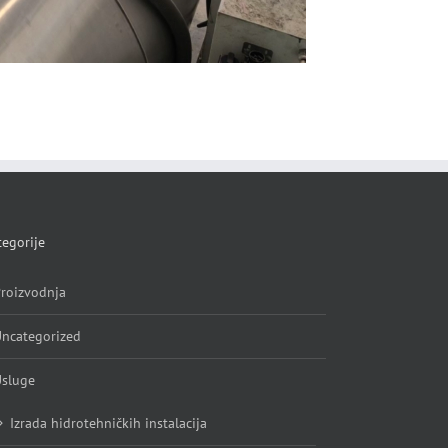
Gasni generato
December 19th, 20
egorije
roizvodnja
ncategorized
sluge
Izrada hidrotehničkih instalacija