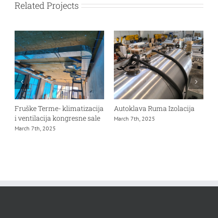
Related Projects
Fruške Terme- klimatizacija
Autoklava Ruma Izolacija
G
i ventilacija kongresne sale
M
March 7th, 2025
March 7th, 2025
D