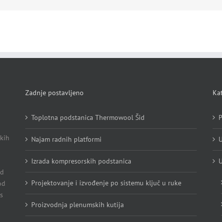
Zadnje postavljeno
Kat
Toplotna podstanica Thermowool Šid
P
kih
Najam radnih platformi
U
Izrada kompresorskih podstanica
U
Od
Projektovanje i izvođenje po sistemu ključ u ruke
od
s
Proizvodnja plenumskih kutija