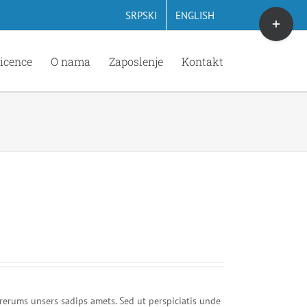
Toggle
SRPSKI
ENGLISH
Sliding
Bar
icence
O nama
Zaposlenje
Kontakt
Area
rerums unsers sadips amets. Sed ut perspiciatis unde