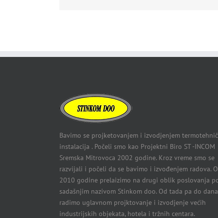
Bavimo se projketovanjem i izvodjenjem termotehnič
instalacija . Počeli smo kao Projektni Biro ST -INCOM
Sremska Mitrovoca 2002 godine. Kroz vreme smo se
razvijali i počeli da se bavimo i izvođenjem radova. 
2010 godine prelaizimo na drugi oblik poslovanja p
sadašnjim nazivom Stinkom doo. Od tada pa do dana
radimo uglavnom projktovanje i izvodjenje većih
industrijskih objekata, hotela i tržnih centara.