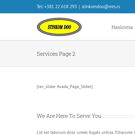
Skip
Tel: +381 22 618 293
|
stinkomdoo@mts.rs
to
content
Naslovna
Services Page 2
[rev_slider Avada_Page_Slider]
We Are Here To Serve You
Lid est laborum dolo rumes fugats untras. Etharums 