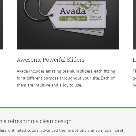
Awesome Powerful Sliders
L
n
Avada includes amazing premium sliders, each fitting
T
for a different purpose throughout your site. Each of
g
them are intuitive and a joy to use.
h
h a refreshingly clean design
ders, unlimited colors, advanced theme options and so much more!