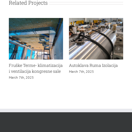
Related Projects
Fruške Terme- klimatizacija
Autoklava Ruma Izolacija
G
i ventilacija kongresne sale
M
March 7th, 2025
March 7th, 2025
D