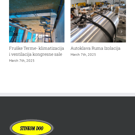
Fruške Terme- klimatizacija
Autoklava Ruma Izolacija
G
i ventilacija kongresne sale
M
March 7th, 2025
March 7th, 2025
D