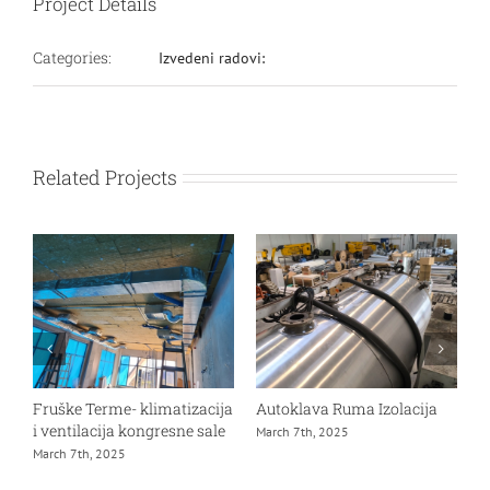
Project Details
Categories:
Izvedeni radovi:
Related Projects
Fruške Terme- klimatizacija
Autoklava Ruma Izolacija
G
i ventilacija kongresne sale
M
March 7th, 2025
March 7th, 2025
D