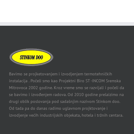
Bavimo se projketovanjem i izvodjenjem termotehničkih
instalacija . Počeli smo kao Projektni Biro ST -INCOM Sremska
Mitrovoca 2002 godine. Kroz vreme smo se razvijali i počeli da
se bavimo i izvođenjem radova. Od 2010 godine prelaizimo na
drugi oblik poslovanja pod sadašnjim nazivom Stinkom doo.
Od tada pa do danas radimo uglavnom projktovanje i
izvodjenje većih industrijskih objekata, hotela i tržnih centara.