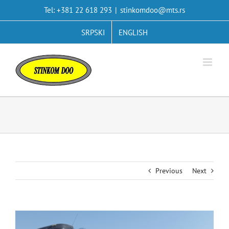
Skip
Tel: +381 22 618 293
|
stinkomdoo@mts.rs
to
content
SRPSKI
ENGLISH
Previous
Next
View
Larger