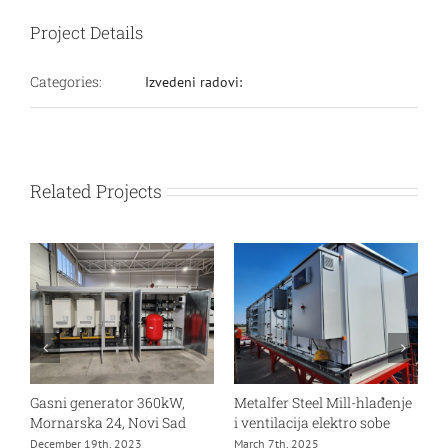
Project Details
Categories:
Izvedeni radovi:
Related Projects
Gasni generator 360kW,
Metalfer Steel Mill-hlađenje
M
Mornarska 24, Novi Sad
i ventilacija elektro sobe
v
h
December 19th, 2023
March 7th, 2025