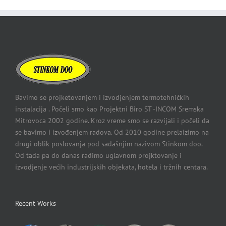
Bavimo se projketovanjem i izvodjenjem termotehničkih
instalacija . Počeli smo kao Projektni Biro ST -INCOM Sremska
Mitrovoca 2002 godine. Kroz vreme smo se razvijali i počeli da
se bavimo i izvođenjem radova. Od 2010 godine prelaizimo na
drugi oblik poslovanja pod sadašnjim nazivom Stinkom doo.
Od tada pa do danas radimo uglavnom projktovanje i
izvodjenje većih industrijskih objekata, hotela i tržnih centara.
Recent Works