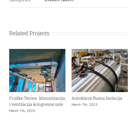
Related Projects
Fruške Terme- klimatizacija
Autoklava Ruma Izolacija
G
i ventilacija kongresne sale
M
March 7th, 2025
March 7th, 2025
D