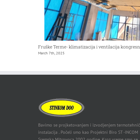
 stanice i
Fruške Terme- klimatizacija i ventilacija kongresn
March 7th, 2025
Bavimo se projketovanjem i izvodjenjem termotehnič
instalacija . Počeli smo kao Projektni Biro ST -INCOM
Sremska Mitrovoca 2002 godine. Kroz vreme smo se