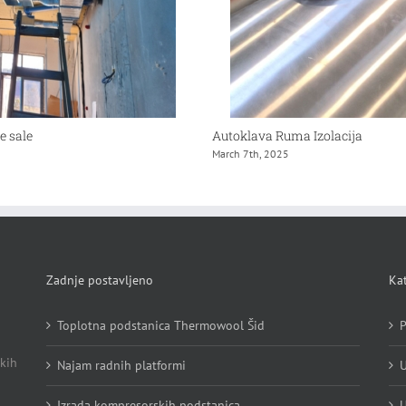
e sale
Autoklava Ruma Izolacija
March 7th, 2025
Zadnje postavljeno
Kat
Toplotna podstanica Thermowool Šid
P
kih
Najam radnih platformi
U
Izrada kompresorskih podstanica
U