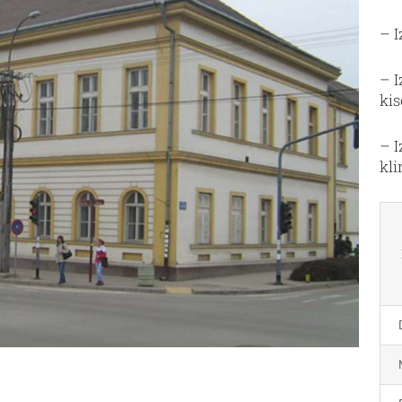
– I
– 
ki
– I
kli