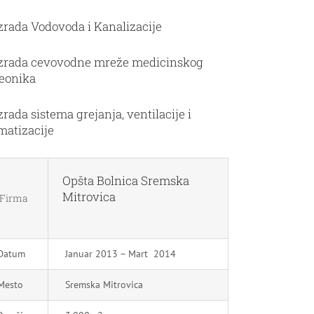
zrada Vodovoda i Kanalizacije
Izrada cevovodne mreže medicinskog
seonika
zrada sistema grejanja, ventilacije i
matizacije
Opšta Bolnica Sremska
Mitrovica
Firma
Datum
Januar 2013 – Mart 2014
Mesto
Sremska Mitrovica