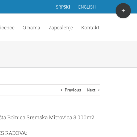
Toggle
SRPSKI
ENGLISH
Sliding
Bar
icence
O nama
Zaposlenje
Kontakt
Area
Previous
Next
šta Bolnica Sremska Mitrovica 3.000m2
IS RADOVA: