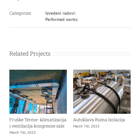
Categories:
Izvedeni radovi:
Performed works:
Related Projects
Fruške Terme- klimatizacija
Autoklava Ruma Izolacija
G
i ventilacija kongresne sale
M
March 7th, 2025
March 7th, 2025
D