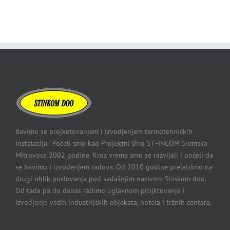
Bavimo se projketovanjem i izvodjenjem termotehničkih
instalacija . Počeli smo kao Projektni Biro ST -INCOM Sremska
Mitrovoca 2002 godine. Kroz vreme smo se razvijali i počeli da
se bavimo i izvođenjem radova. Od 2010 godine prelaizimo na
drugi oblik poslovanja pod sadašnjim nazivom Stinkom doo.
Od tada pa do danas radimo uglavnom projktovanje i
izvodjenje većih industrijskih objekata, hotela i tržnih centara.