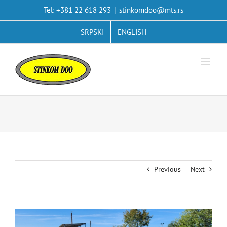
Skip
Tel: +381 22 618 293
|
stinkomdoo@mts.rs
to
content
SRPSKI
ENGLISH
Previous
Next
View
Larger