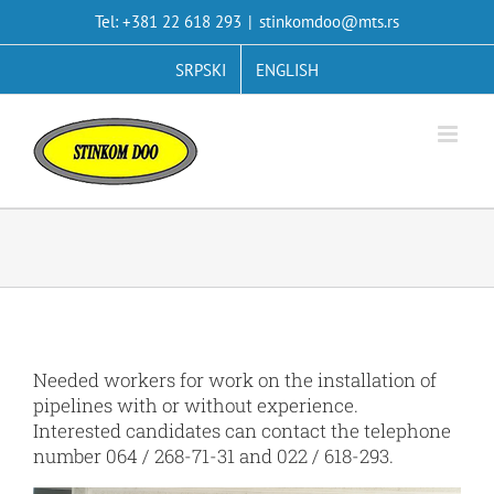
Skip
Tel: +381 22 618 293
|
stinkomdoo@mts.rs
to
content
SRPSKI
ENGLISH
Needed workers for work on the installation of
pipelines with or without experience.
Interested candidates can contact the telephone
number 064 / 268-71-31 and 022 / 618-293.