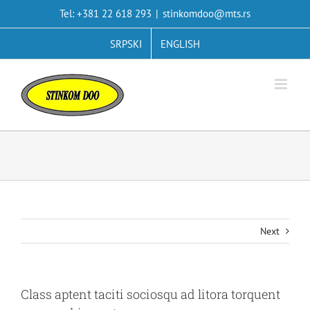
Skip
Tel: +381 22 618 293
|
stinkomdoo@mts.rs
to
content
SRPSKI
ENGLISH
Next
Class aptent taciti sociosqu ad litora torquent