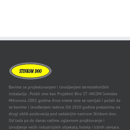
Bavimo se projketovanjem i izvodjenjem termotehničkih
instalacija . Počeli smo kao Projektni Biro ST -INCOM Sremska
Mitrovoca 2002 godine. Kroz vreme smo se razvijali i počeli da
se bavimo i izvođenjem radova. Od 2010 godine prelaizimo na
drugi oblik poslovanja pod sadašnjim nazivom Stinkom doo.
Od tada pa do danas radimo uglavnom projktovanje i
izvodjenje većih industrijskih objekata, hotela i tržnih centara.