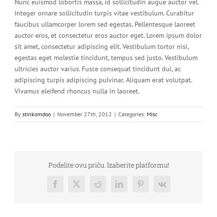
Nunc euismod lobortis massa, id sollicitudin augue auctor vel.
Integer ornare sollicitudin turpis vitae vestibulum. Curabitur
faucibus ullamcorper lorem sed egestas. Pellentesque laoreet
auctor eros, et consectetur eros auctor eget. Lorem ipsum dolor
sit amet, consectetur adipiscing elit. Vestibulum tortor nisi,
egestas eget molestie tincidunt, tempus sed justo. Vestibulum
ultricies auctor varius. Fusce consequat tincidunt dui, ac
adipiscing turpis adipiscing pulvinar. Aliquam erat volutpat.
Vivamus eleifend rhoncus nulla in laoreet.
By
stinkomdoo
|
November 27th, 2012
|
Categories:
Misc
Podelite ovu priču. Izaberite platformu!
Facebook
Twitter
Reddit
LinkedIn
Pinterest
Vk