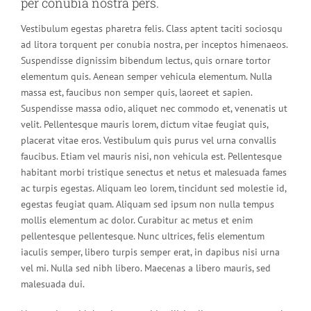
per conubia nostra pers.
Vestibulum egestas pharetra felis. Class aptent taciti sociosqu
ad litora torquent per conubia nostra, per inceptos himenaeos.
Suspendisse dignissim bibendum lectus, quis ornare tortor
elementum quis. Aenean semper vehicula elementum. Nulla
massa est, faucibus non semper quis, laoreet et sapien.
Suspendisse massa odio, aliquet nec commodo et, venenatis ut
velit. Pellentesque mauris lorem, dictum vitae feugiat quis,
placerat vitae eros. Vestibulum quis purus vel urna convallis
faucibus. Etiam vel mauris nisi, non vehicula est. Pellentesque
habitant morbi tristique senectus et netus et malesuada fames
ac turpis egestas. Aliquam leo lorem, tincidunt sed molestie id,
egestas feugiat quam. Aliquam sed ipsum non nulla tempus
mollis elementum ac dolor. Curabitur ac metus et enim
pellentesque pellentesque. Nunc ultrices, felis elementum
iaculis semper, libero turpis semper erat, in dapibus nisi urna
vel mi. Nulla sed nibh libero. Maecenas a libero mauris, sed
malesuada dui.