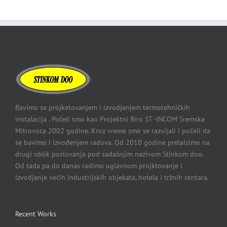
Bavimo se projketovanjem i izvodjenjem termotehničkih
instalacija . Počeli smo kao Projektni Biro ST -INCOM Sremska
Mitrovoca 2002 godine. Kroz vreme smo se razvijali i počeli da
se bavimo i izvođenjem radova. Od 2010 godine prelaizimo na
drugi oblik poslovanja pod sadašnjim nazivom Stinkom doo.
Od tada pa do danas radimo uglavnom projktovanje i
izvodjenje većih industrijskih objekata, hotela i tržnih centara.
Recent Works