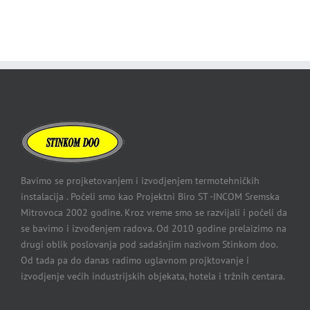
Bavimo se projketovanjem i izvodjenjem termotehničkih
instalacija . Počeli smo kao Projektni Biro ST -INCOM Sremska
Mitrovoca 2002 godine. Kroz vreme smo se razvijali i počeli da
se bavimo i izvođenjem radova. Od 2010 godine prelaizimo na
drugi oblik poslovanja pod sadašnjim nazivom Stinkom doo.
Od tada pa do danas radimo uglavnom projktovanje i
izvodjenje većih industrijskih objekata, hotela i tržnih centara.