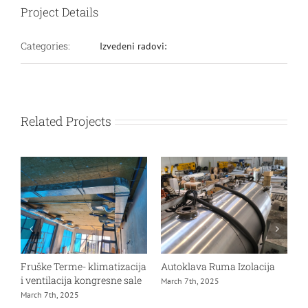
Project Details
Categories:
Izvedeni radovi:
Related Projects
Fruške Terme- klimatizacija
Autoklava Ruma Izolacija
G
i ventilacija kongresne sale
M
March 7th, 2025
March 7th, 2025
D