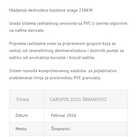
Hladjenje ekstrudera toplotne snage 230KW.
Izrada sistema rashladnog cevovoda sa PVC U cevima otpornim
na naftne derivate.
Priprema rashladne vode sa pripremnom grupom koja se
sastoji od reverzibilnog demineralizatora i dozirnih pumpi za
zaštitu od unutrašnje korozije i biocid zaštite.
Sistem razvoda komprimovanog vazduha za pojedinačno
snabdevanje linija za proizvodnju PVC granulata.
Firma
CABOPOL D.O.O. ŠIMANOVCI
Datum
Februar 2016
Mesto
Šimanovci