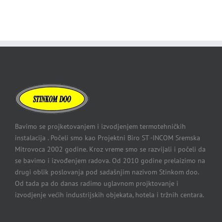
Bavimo se projketovanjem i izvodjenjem termotehničkih
instalacija . Počeli smo kao Projektni Biro ST -INCOM Sremska
Mitrovoca 2002 godine. Kroz vreme smo se razvijali i počeli da
se bavimo i izvođenjem radova. Od 2010 godine prelaizimo na
drugi oblik poslovanja pod sadašnjim nazivom Stinkom doo.
Od tada pa do danas radimo uglavnom projktovanje i
izvodjenje većih industrijskih objekata, hotela i tržnih centara.