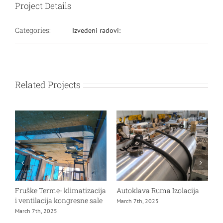
Project Details
Categories:
Izvedeni radovi:
Related Projects
Fruške Terme- klimatizacija
Autoklava Ruma Izolacija
G
i ventilacija kongresne sale
M
March 7th, 2025
March 7th, 2025
D