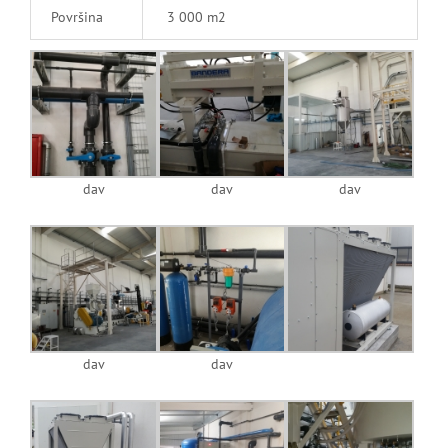
Površina
3 000 m2
dav
dav
dav
dav
dav